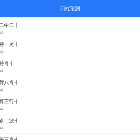
四柱预测
平二中二┫
34
平特一尾┫
34
平特肖┫
34
王牌八肖┫
34
神算三行┫
34
必参二波┫
34
精杀三肖┫