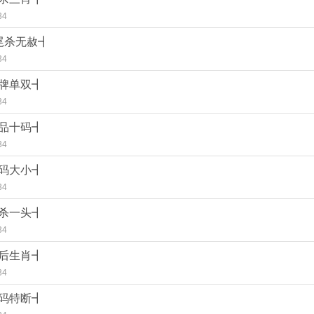
34
3尾杀无赦┫
34
品牌单双┫
34
极品十码┫
34
特码大小┫
34
稳杀一头┫
34
前后生肖┫
34
特码特断┫