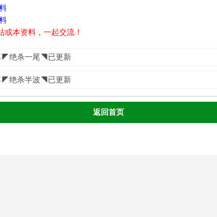
资料
资料
站或本资料，一起交流！
至尊◤绝杀一尾◥已更新
至尊◤绝杀半波◥已更新
返回首页