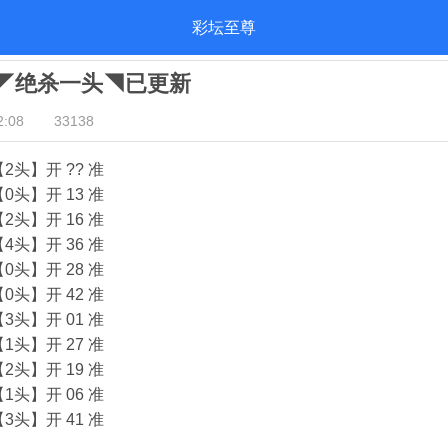
彩坛至尊
至尊◤绝杀一头◥已更新
:08
33138
【2头】开 ?? 准
【0头】开 13 准
【2头】开 16 准
【4头】开 36 准
【0头】开 28 准
【0头】开 42 准
【3头】开 01 准
【1头】开 27 准
【2头】开 19 准
【1头】开 06 准
【3头】开 41 准