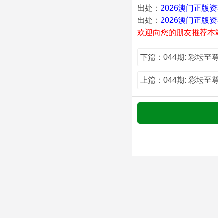
出处：
2026澳门正版
出处：
2026澳门正版
欢迎向您的朋友推荐本
下篇：044期: 彩坛
上篇：044期: 彩坛